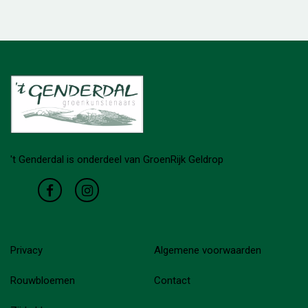
't Genderdal is onderdeel van GroenRijk Geldrop
Privacy
Algemene voorwaarden
Rouwbloemen
Contact